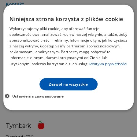
Kontakt
Polityka cookies
Niniejsza strona korzysta z plików cookie
Wykorzystujemy pliki cookie, aby oferować funkcje
Polityka prywatności
społecznościowe, analizować ruch w naszej witrynie, a także, żeby
spersonalizować treści i reklamy. Informacje o tym, jak korzystasz
z naszej witryny, udostępniamy partnerom społecznościowym,
Kutno
reklamowym i analitycznym. Partnerzy mogą połączyć te
informacje z innymi danymi otrzymanymi od Ciebie lub
Metalowa 11 A
uzyskanymi podczas korzystania z ich usług.
Polityka prywatności
99-300 Kutno
mobile
+48 724 202 231
Zezwól na wszystkie
tel.
+48 24 355 14 65
Ustawienia zaawansowane
fax
+48 24 355 14 66
e-mail
florian@floriancentrum.com.pl
Tymbark