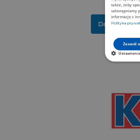
także, żeby spe
udostępniamy p
informacje z in
Dane techni
Polityka prywa
Zezwól n
Ustawieni