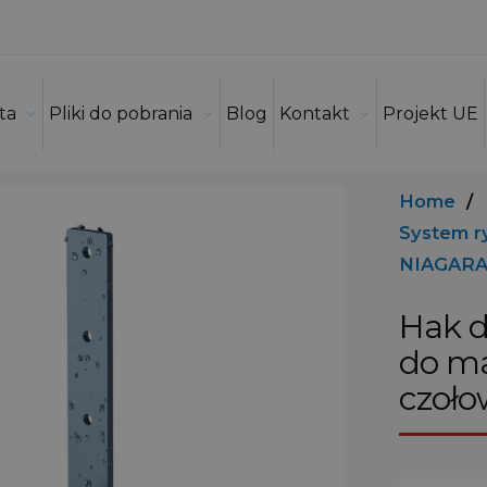
ta
Pliki do pobrania
Blog
Kontakt
Projekt UE
Home
/
System 
NIAGARA
Hak d
do m
czoło