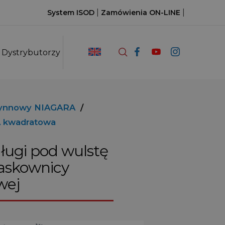
|
|
System ISOD
Zamówienia ON-LINE
Dystrybutorzy
rynnowy NIAGARA
/
 kwadratowa
ługi pod wulstę
askownicy
wej