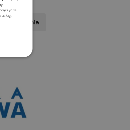
ny,
ołączyć te
 usług.
i do pobrania