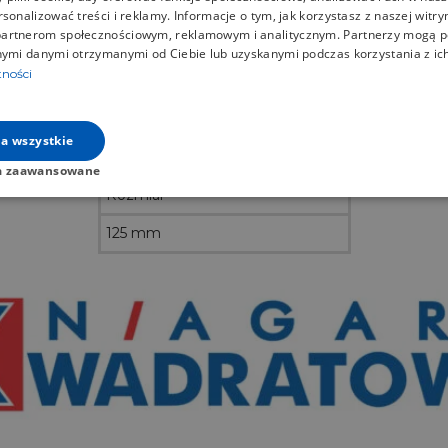
rsonalizować treści i reklamy. Informacje o tym, jak korzystasz z naszej witry
artnerom społecznościowym, reklamowym i analitycznym. Partnerzy mogą p
nymi danymi otrzymanymi od Ciebie lub uzyskanymi podczas korzystania z ich
czne
Kolorystyka
Powłoki
Plik
tności
a wszystkie
Haki ze spinką umożliwiają zamocowanie maskownicy rynny.
a zaawansowane
Rozmiar
125 mm